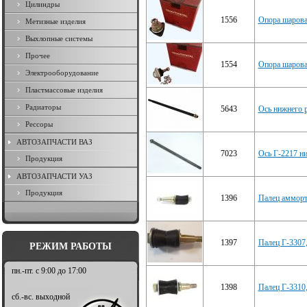
Цилиндры
1556
Опора шаровая
Метизные изделия
Выхлопные системы
Прочее
1554
Опора шаровая
Электрооборудование
Пластмассовые изделия
Радиаторы
5643
Ось нижнего р
Рессоры
АВТОЗАПЧАСТИ ВАЗ
7023
Ось Г-2217 н
Продукция
АВТОЗАПЧАСТИ УАЗ
Продукция
1396
Палец амморт
1397
Палец Г-3307,
РЕЖИМ РАБОТЫ
пн.-пт. с 9:00 до 17:00
1398
Палец Г-3310,
сб.-вс. выходной