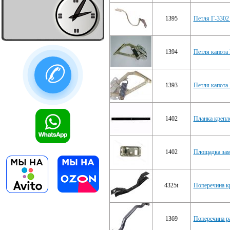
1395
Петля Г-3302 
1394
Петля капота 
✆
1393
Петля капота 
1402
Планка крепле
1402
Площадка зам
4325t
Поперечина к
1369
Поперечина р