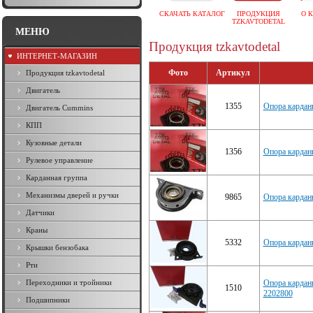
СКАЧАТЬ КАТАЛОГ
ПРОДУКЦИЯ
О 
TZKAVTODETAL
МЕНЮ
Продукция tzkavtodetal
ИНТЕРНЕТ-МАГАЗИН
Фото
Артикул
Продукция tzkavtodetal
Двигатель
1355
Опора карданн
Двигатель Cummins
КПП
Кузовные детали
1356
Опора кардан
Рулевое управление
Карданная группа
Механизмы дверей и ручки
9865
Опора кардан
Датчики
Краны
5332
Опора карданн
Крышки бензобака
Рти
Переходники и тройники
Опора карданн
1510
2202800
Подшипники