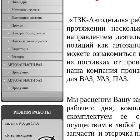
Цилиндры
Метизные изделия
Выхлопные системы
«ТЗК-Автодеталь» ра
Прочее
протяжении несколь
Электрооборудование
направлением деятел
Пластмассовые изделия
позиций как автозап
Радиаторы
можете ознакомиться
Рессоры
на поставках от прои
АВТОЗАПЧАСТИ ВАЗ
наша компания произ
Продукция
для ВАЗ, УАЗ, ПАЗ.
АВТОЗАПЧАСТИ УАЗ
Продукция
Мы расценим Вашу зая
рабочего дня, ком
РЕЖИМ РАБОТЫ
скомплектуем ее с
осуществим в любой 
пн.-пт. с 9:00 до 17:00
запчасти и отсрочка п
сб.-вс. выходной