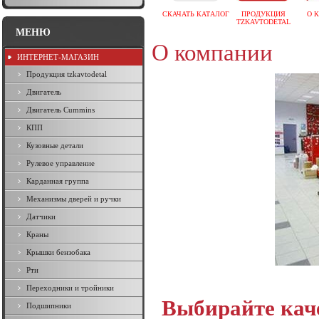
СКАЧАТЬ КАТАЛОГ
ПРОДУКЦИЯ
О 
TZKAVTODETAL
МЕНЮ
О компании
ИНТЕРНЕТ-МАГАЗИН
Продукция tzkavtodetal
Двигатель
Двигатель Cummins
КПП
Кузовные детали
Рулевое управление
Карданная группа
Механизмы дверей и ручки
Датчики
Краны
Крышки бензобака
Рти
Переходники и тройники
Выбирайте кач
Подшипники