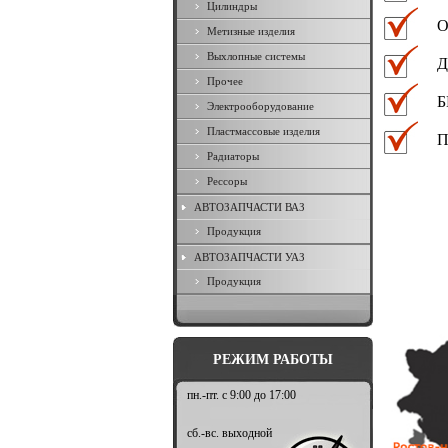
Цилиндры
О
Метизные изделия
Выхлопные системы
Д
Прочее
Б
Электрооборудование
Пластмассовые изделия
П
Радиаторы
Рессоры
АВТОЗАПЧАСТИ ВАЗ
Продукция
АВТОЗАПЧАСТИ УАЗ
Продукция
РЕЖИМ РАБОТЫ
пн.-пт. с 9:00 до 17:00
сб.-вс. выходной