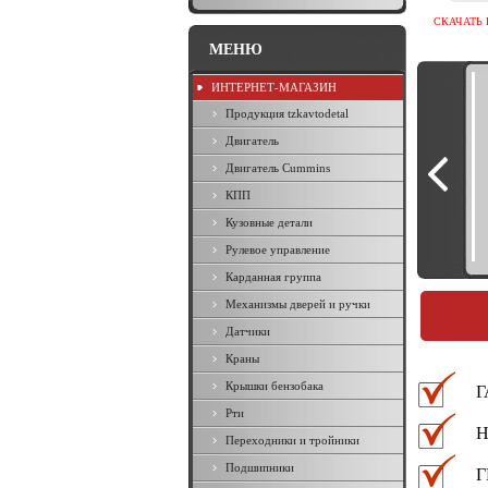
СКАЧАТЬ 
МЕНЮ
ИНТЕРНЕТ-МАГАЗИН
Продукция tzkavtodetal
Двигатель
Двигатель Cummins
КПП
Поперечина рамы № 2 3302-
2801100
Кузовные детали
Рулевое управление
Карданная группа
Механизмы дверей и ручки
Датчики
Краны
Крышки бензобака
Г
Рти
Н
Переходники и тройники
Подшипники
Г