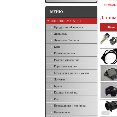
СКАЧАТЬ 
МЕНЮ
Датчик
ИНТЕРНЕТ-МАГАЗИН
Фото
Продукция tzkavtodetal
Двигатель
Двигатель Cummins
КПП
Кузовные детали
Рулевое управление
Карданная группа
Механизмы дверей и ручки
Датчики
Краны
Крышки бензобака
Рти
Переходники и тройники
Подшипники