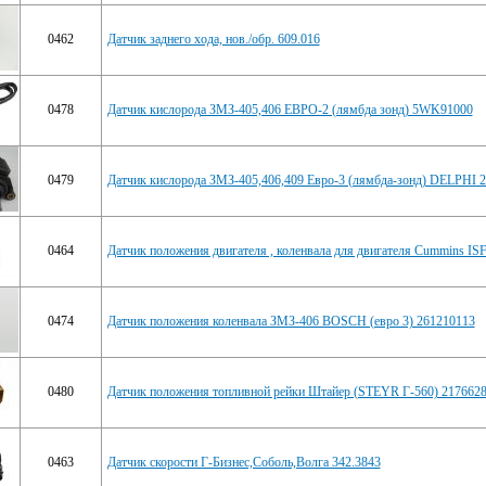
0462
Датчик заднего хода, нов./обр. 609.016
0478
Датчик кислорода ЗМЗ-405,406 ЕВРО-2 (лямбда зонд) 5WK91000
0479
Датчик кислорода ЗМЗ-405,406,409 Евро-3 (лямбда-зонд) DELPHI 
0464
Датчик положения двигателя , коленвала для двигателя Cummins IS
0474
Датчик положения коленвала ЗМЗ-406 BOSCH (евро 3) 261210113
0480
Датчик положения топливной рейки Штайер (STEYR Г-560) 2176628
0463
Датчик скорости Г-Бизнес,Соболь,Волга 342.3843