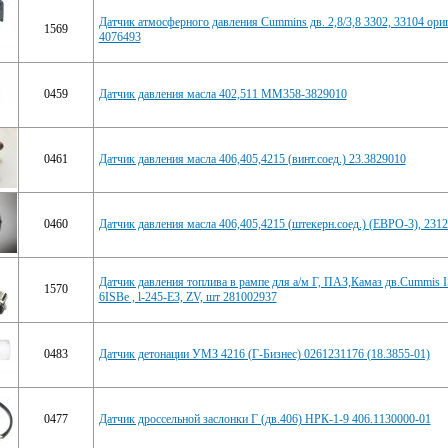
Датчик атмосферного давления Cummins дв. 2,8/3,8 3302, 33104 ори
1569
4076493
0459
Датчик давления масла 402,511 ММ358-3829010
0461
Датчик давления масла 406,405,4215 (винт.соед.) 23.3829010
0460
Датчик давления масла 406,405,4215 (штекерн.соед.) (ЕВРО-3), 231
Датчик давления топлива в рампе для а/м Г, ПАЗ,Камаз дв.Cummis IS
1570
6ISBe , l-245-Е3, ZV, шт 281002937
0483
Датчик детонации УМЗ 4216 (Г-Бизнес) 0261231176 (18.3855-01)
0477
Датчик дроссельной заслонки Г (дв.406) НРК-1-9 406.1130000-01