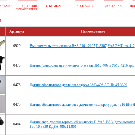
КАТАЛОГ
ПРОДУКЦИЯ
О КОМПАНИИ
КОНТАКТЫ
ДОСТАВКА
ПО
TZKAVTODETAL
и
Артикул
Наименование
0920
Выключатель стоп-сигнала ВАЗ-2101-2107,Г-3307,УАЗ ЭМИ вк-412
0473
Датчик (синхронизации) коленчатого вала ЗМЗ-406 и УМЗ-4216 арт. 
0476
Датчик абсолютного давления воздуха ЗМЗ-406 АЭНК 45.3829
0475
Датчик абсолютного давления с датчиком температур дв. 4216 БИЗ
Датчик авар. уровня тормозной жидкости Г, УАЗ, ВАЗ (датчик-попла
0484
Гтц 10.3839 КДБА 406211.001