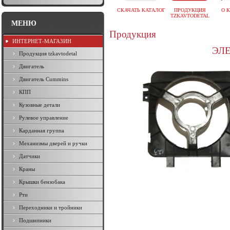
СКАЧАТЬ КАТАЛОГ
ПРОДУКЦИЯ
О 
TZKAVTODETAL
МЕНЮ
Продукция
ИНТЕРНЕТ-МАГАЗИН
ЭЛЕ
Продукция tzkavtodetal
Двигатель
Двигатель Cummins
КПП
Кузовные детали
Рулевое управление
Карданная группа
Механизмы дверей и ручки
Датчики
Краны
Крышки бензобака
Рти
Переходники и тройники
Подшипники