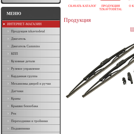
СКАЧАТЬ КАТАЛОГ
ПРОДУКЦИЯ
О 
TZKAVTODETAL
МЕНЮ
Продукция
ИНТЕРНЕТ-МАГАЗИН
Щ
Продукция tzkavtodetal
Двигатель
Двигатель Cummins
КПП
Кузовные детали
Рулевое управление
Карданная группа
Механизмы дверей и ручки
Датчики
Краны
Крышки бензобака
Рти
Переходники и тройники
Подшипники