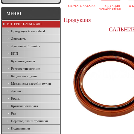
СКАЧАТЬ КАТАЛОГ
ПРОДУКЦИЯ
О 
TZKAVTODETAL
МЕНЮ
Продукция
ИНТЕРНЕТ-МАГАЗИН
САЛЬНИК
Продукция tzkavtodetal
Двигатель
Двигатель Cummins
КПП
Кузовные детали
Рулевое управление
Карданная группа
Механизмы дверей и ручки
Датчики
Краны
Крышки бензобака
Рти
Переходники и тройники
Подшипники