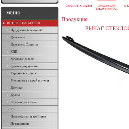
СКАЧАТЬ КАТАЛОГ
ПРОДУКЦИЯ
О 
TZKAVTODETAL
МЕНЮ
Продукция
ИНТЕРНЕТ-МАГАЗИН
РЫЧАГ СТЕКЛОО
Продукция tzkavtodetal
Двигатель
Двигатель Cummins
КПП
Кузовные детали
Рулевое управление
Карданная группа
Механизмы дверей и ручки
Датчики
Краны
Крышки бензобака
Рти
Переходники и тройники
Подшипники