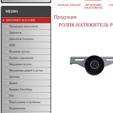
СКАЧАТЬ КАТАЛОГ
ПРОДУКЦИЯ
О 
TZKAVTODETAL
МЕНЮ
Продукция
ИНТЕРНЕТ-МАГАЗИН
РОЛИК-НАТЯЖИТЕЛЬ Р
Продукция tzkavtodetal
Двигатель
Двигатель Cummins
КПП
Кузовные детали
Рулевое управление
Карданная группа
Механизмы дверей и ручки
Датчики
Краны
Крышки бензобака
Рти
Переходники и тройники
Подшипники