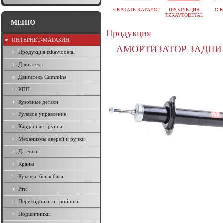
СКАЧАТЬ КАТАЛОГ
ПРОДУКЦИЯ
О 
TZKAVTODETAL
МЕНЮ
Продукция
ИНТЕРНЕТ-МАГАЗИН
АМОРТИЗАТОР ЗАДНИЙ 
Продукция tzkavtodetal
Двигатель
Двигатель Cummins
КПП
Кузовные детали
Рулевое управление
Карданная группа
Механизмы дверей и ручки
Датчики
Краны
Крышки бензобака
Рти
Переходники и тройники
Подшипники