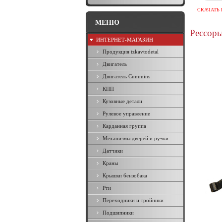
СКАЧАТЬ 
МЕНЮ
Рессор
ИНТЕРНЕТ-МАГАЗИН
Продукция tzkavtodetal
Двигатель
Двигатель Cummins
КПП
Кузовные детали
Рулевое управление
Карданная группа
Механизмы дверей и ручки
Датчики
Краны
Крышки бензобака
Рти
Переходники и тройники
Подшипники