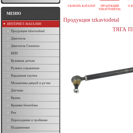
СКАЧАТЬ КАТАЛОГ
ПРОДУКЦИЯ
О 
TZKAVTODETAL
МЕНЮ
Продукция tzkavtodetal
ИНТЕРНЕТ-МАГАЗИН
ТЯГА П
Продукция tzkavtodetal
Двигатель
Двигатель Cummins
КПП
Кузовные детали
Рулевое управление
Карданная группа
Механизмы дверей и ручки
Датчики
Краны
Крышки бензобака
Рти
Переходники и тройники
Подшипники