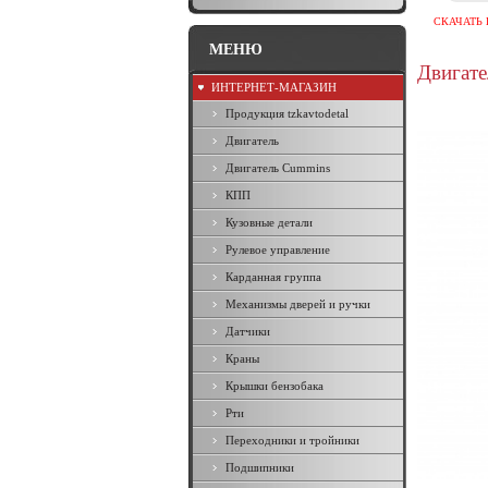
СКАЧАТЬ 
МЕНЮ
Двигат
ИНТЕРНЕТ-МАГАЗИН
Продукция tzkavtodetal
Двигатель
Двигатель Cummins
КПП
Кузовные детали
Рулевое управление
Карданная группа
Механизмы дверей и ручки
Датчики
Краны
Крышки бензобака
Рти
Переходники и тройники
Подшипники