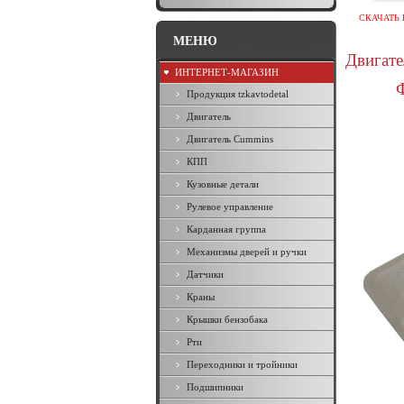
СКАЧАТЬ 
МЕНЮ
Двигат
ИНТЕРНЕТ-МАГАЗИН
Продукция tzkavtodetal
Двигатель
Двигатель Cummins
КПП
Кузовные детали
Рулевое управление
Карданная группа
Механизмы дверей и ручки
Датчики
Краны
Крышки бензобака
Рти
Переходники и тройники
Подшипники