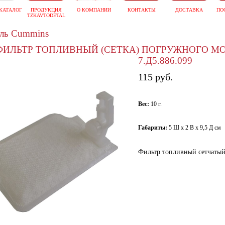
КАТАЛОГ
ПРОДУКЦИЯ
О КОМПАНИИ
КОНТАКТЫ
ДОСТАВКА
ПО
TZKAVTODETAL
ель Cummins
ФИЛЬТР ТОПЛИВНЫЙ (СЕТКА) ПОГРУЖНОГО МОД
7.Д5.886.099
115 руб.
Вес:
10 г.
Габариты:
5 Ш х 2 В х 9,5 Д см
Фильтр топливный сетчатый