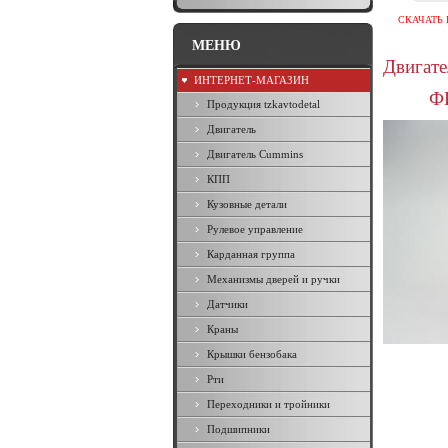
СКАЧАТЬ 
МЕНЮ
Двигат
ИНТЕРНЕТ-МАГАЗИН
Ф
Продукция tzkavtodetal
Двигатель
Двигатель Cummins
КПП
Кузовные детали
Рулевое управление
Карданная группа
Механизмы дверей и ручки
Датчики
Краны
Крышки бензобака
Рти
Переходники и тройники
Подшипники