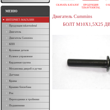
СКАЧАТЬ КАТАЛОГ
ПРОДУКЦИЯ
О 
TZKAVTODETAL
МЕНЮ
Двигатель Cummins
ИНТЕРНЕТ-МАГАЗИН
БОЛТ М10Х1,5Х25 Д
Продукция tzkavtodetal
Двигатель
Двигатель Cummins
КПП
Кузовные детали
Рулевое управление
Карданная группа
Механизмы дверей и ручки
Датчики
Краны
Крышки бензобака
Рти
Переходники и тройники
Подшипники