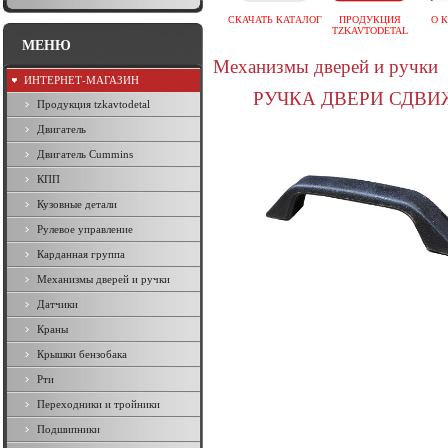
СКАЧАТЬ КАТАЛОГ
ПРОДУКЦИЯ
О 
TZKAVTODETAL
МЕНЮ
Механизмы дверей и ручки
ИНТЕРНЕТ-МАГАЗИН
РУЧКА ДВЕРИ СДВИЖ
Продукция tzkavtodetal
Двигатель
Двигатель Cummins
КПП
Кузовные детали
Рулевое управление
Карданная группа
Механизмы дверей и ручки
Датчики
Краны
Крышки бензобака
Рти
Переходники и тройники
Подшипники