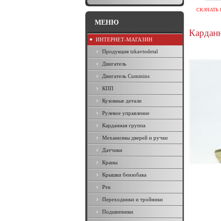
СКАЧАТЬ 
МЕНЮ
Карданн
ИНТЕРНЕТ-МАГАЗИН
Продукция tzkavtodetal
Двигатель
Двигатель Cummins
КПП
Кузовные детали
Рулевое управление
Карданная группа
Механизмы дверей и ручки
Датчики
Краны
Крышки бензобака
Рти
Переходники и тройники
Подшипники